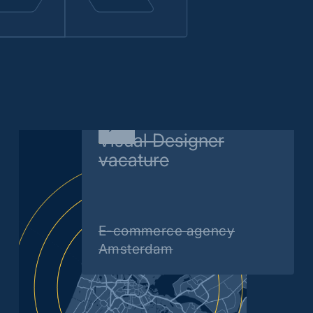
Sorry, gesloten
Visual Designer
vacature
E-commerce agency
Amsterdam