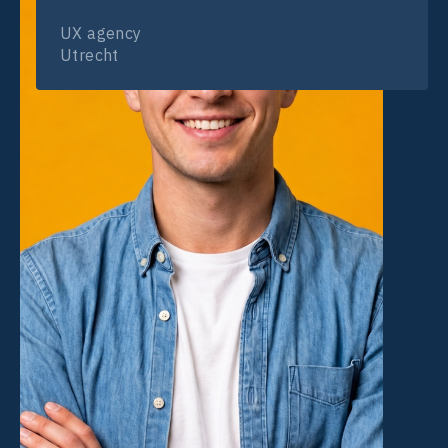
Designer
Product Design
vacature op
UX agency
vacature live
Utrecht
deze pagina is
gaat.
dan ook tot
stand gekomen
in
samenwerking
met een expert
uit het
vakgebied.