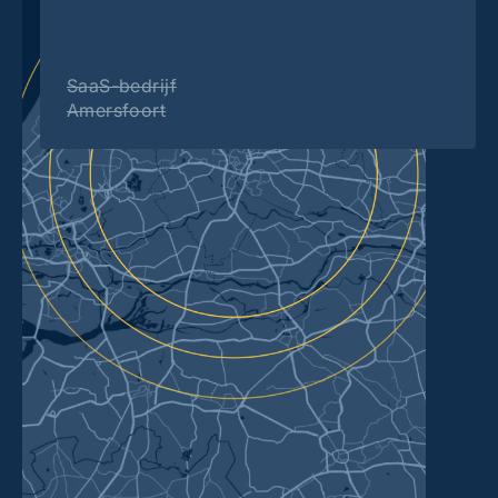
SaaS-bedrijf
Amersfoort