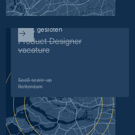
Sorry, gesloten
Product Designer
vacature
SaaS scale-up
Rotterdam