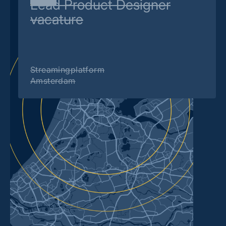
Lead Product Designer
vacature
Streamingplatform
Amsterdam