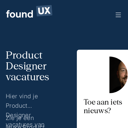
Product
Designer
vacatures
Hier vind je
Toe aan iets
Product
nieuws?
Designer
Zie je een
vacatures van
leuke Product