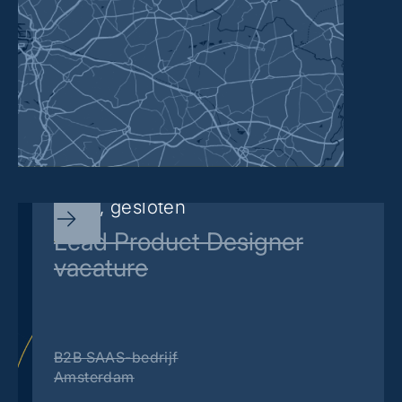
Sorry, gesloten
Lead Product Designer
vacature
B2B SAAS-bedrijf
Amsterdam