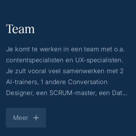
Team
Je komt te werken in een team met o.a.
contentspecialisten en UX-specialisten.
Je zult vooral veel samenwerken met 2
AI-trainers, 1 andere Conversation
Designer, een SCRUM-master, een Data
Business Scientist en 3 Developers.
Verder maak je deel uit van een
Meer
community van 35+ UX-professionals.