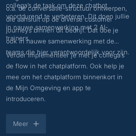
collega’s de taak om deze chatbot
o.a. de conversatie-structuur ontwerpen,
voortdurend te verbeteren. Dit doen jullie
die aansluit op de diverse customer
in nauwe samenwerking met 2 AI-
journeys binnen dit bedrijf. Dat doe je
trainers.
ook in nauwe samenwerking met de
teams die hier verantwoordelijk voor zijn.
Verder implementeer je met je collega’s
de flow in het chatplatform. Ook help je
mee om het chatplatform binnenkort in
de Mijn Omgeving en app te
introduceren.
Meer