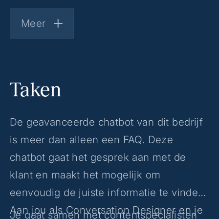
team te versterken.
Meer
Taken
De geavanceerde chatbot van dit bedrijf
is meer dan alleen een FAQ. Deze
chatbot gaat het gesprek aan met de
klant en maakt het mogelijk om
eenvoudig de juiste informatie te vinden.
Aan jou als Conversation Designer en je
Je gaat samen met contentspecialisten