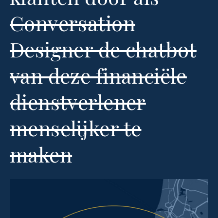
Conversation
Designer de chatbot
van deze financiële
dienstverlener
menselijker te
maken