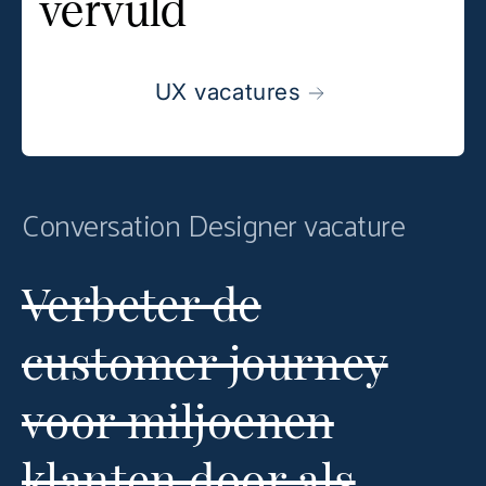
vervuld
UX vacatures
Conversation Designer vacature
Verbeter de
customer journey
voor miljoenen
klanten door als