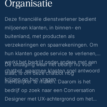
Organisatie
Deze financiële dienstverlener bedient
miljoenen klanten, in binnen- en
buitenland, met producten als
verzekeringen en spaarrekeningen. Om
hun klanten goede service te verlenen,
werkt het bedrijf onder andere met een
De uitdaging waar het bedrijf nu voor
chatbot, waarmee klanten snel antwoord
staat, is om deze chatbot nog
krijgen op hun vragen.
menselijker te maken. Daarom is het
bedrijf op zoek naar een Conversation
Designer met UX-achtergrond om het