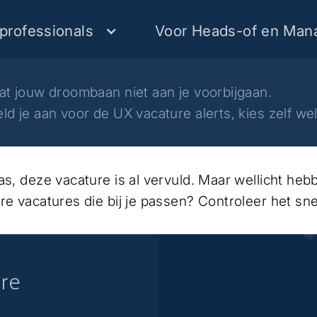
professionals
Voor Heads-of en Man
at jouw droombaan niet aan je voorbijgaan.
ld je aan voor de UX vacature alerts, kies zelf we
as, deze vacature is al vervuld. Maar wellicht he
re vacatures die bij je passen? Controleer het sne
ure