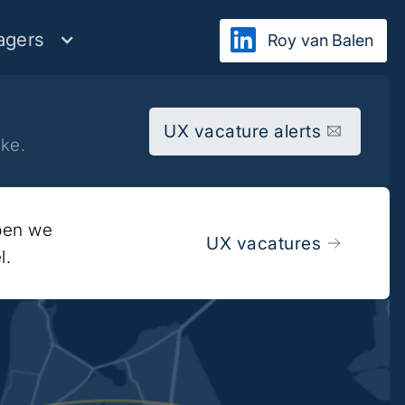
agers
Roy van Balen
UX vacature alerts
lke.
bben we
UX vacatures
l.