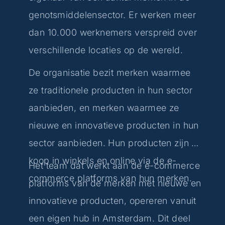
genotsmiddelensector. Er werken meer
dan 10.000 werknemers verspreid over
verschillende locaties op de wereld.
De organisatie bezit merken waarmee
ze traditionele producten in hun sector
aanbieden, en merken waarmee ze
nieuwe en innovatieve producten in hun
sector aanbieden. Hun producten zijn te
koop in winkels en online via de e-
Het team dat werkt aan de e-commerce
commerce platforms van hun merken.
platforms van de merken met nieuwe en
innovatieve producten, opereren vanuit
een eigen hub in Amsterdam. Dit deel