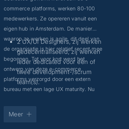
commerce platforms, werken 80-100
medewerkers. Ze opereren vanuit een
eigen hub in Amsterdam. De manier
waarop ze werken is agile, dit deel van
2 UX/UI Designers, zij werken
de organisatie is hier relatief recent mee
gedecentraliseerd; zij werken
begonnen. Tot voor kort werd het
ieder dedicated voor één of
ontwerp van deze e-commerce
twee development-/scrum
platforms verzorgd door een extern
team(s).
bureau met een lage UX maturity. Nu
2 UX researchers, zij werken
zijn ze bezig met het opbouwen van een
gecentraliseerd; zij doen
in-house UX team. Zo ziet het team er
Meer
kwantitatief en kwalitatief
nu uit:
onderzoek voor alle teams.