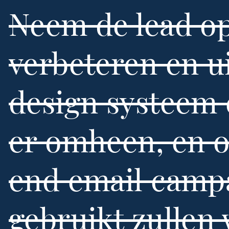
Neem de lead op
verbeteren en u
design systeem 
er omheen, en 
end email camp
gebruikt zullen