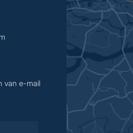
am
n van e-mail