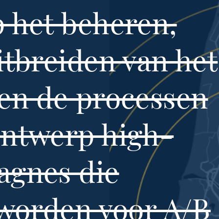
 het beheren,
itbreiden van het
en de processen
ontwerp high-
agnes die
 worden voor A/B