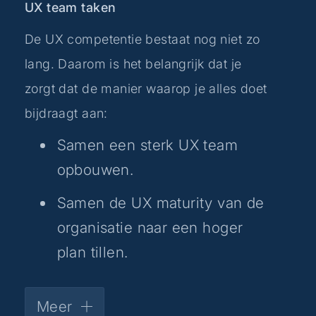
UX team taken
productdoelen, zoals
Ontwerpbeslissingen
product-, design-,
De UX competentie bestaat nog niet zo
optimaliseren door middel van
development- en
lang. Daarom is het belangrijk dat je
data analyse (A/B testen) en
marketingmedewerkers.
zorgt dat de manier waarop je alles doet
het samenwerken met
bijdraagt aan:
anderen zoals marketing- en
Beheren van governance-
contentmedewerkers, de UX
processen voor het updaten
Samen een sterk UX team
researchers en UX/UI
van componenten en het
opbouwen.
designers.
waarborgen dat designers het
Samen de UX maturity van de
vastgestelde proces volgen bij
Zorgen dat ontwerpen voor e-
organisatie naar een hoger
het aandragen of aanpassen
mails geoptimaliseerd zijn
plan tillen.
van componenten.
voor prestaties op
UX advocacy.
Verantwoordelijk voor het
verschillende apparaten en e-
Meer
organiseren en documenteren