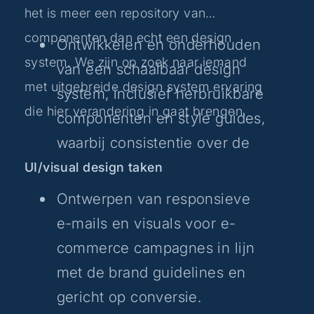
het is meer een repository van
componenten dan echt een design
Ontwikkelen en onderhouden
system. We zijn op zoek naar iemand
van een schaalbaar design
met uitgebreide design system ervaring
system, inclusief herbruikbare
die hier verandering in gaat brengen.
componenten en style guides,
waarbij consistentie over de
verschillende digitale
UI/visual design taken
producten wordt
Ontwerpen van responsieve
gewaarborgd.
e-mails en visuals voor e-
commerce campagnes in lijn
Samenwerken met anderen
met de brand guidelines en
om het design system af te
gericht op conversie.
stemmen op bedrijfs- en