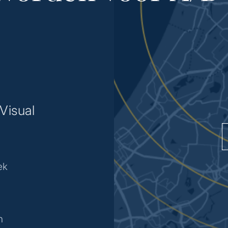
Visual
ek
n